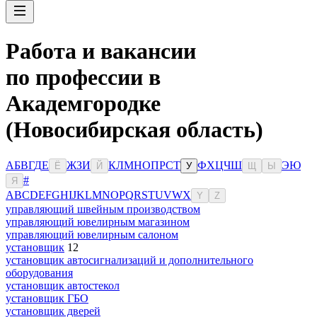
Работа и вакансии
по профессии в
Академгородке
(Новосибирская область)
А
Б
В
Г
Д
Е
Ж
З
И
К
Л
М
Н
О
П
Р
С
Т
Ф
Х
Ц
Ч
Ш
Э
Ю
Ё
Й
У
Щ
Ы
#
Я
A
B
C
D
E
F
G
H
I
J
K
L
M
N
O
P
Q
R
S
T
U
V
W
X
Y
Z
управляющий швейным производством
управляющий ювелирным магазином
управляющий ювелирным салоном
установщик
12
установщик автосигнализаций и дополнительного
оборудования
установщик автостекол
установщик ГБО
установщик дверей