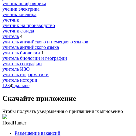
ученик шлифовщика
ученик электрика
ученик ювелира
учетчик
учетчик на производство
учетчик склада
учитель
4
учитель английского и немецкого языков
учитель английского языка
учитель биологии
1
учитель биологии и географии
учитель географии
учитель ИЗО
учитель информатики
учитель истории
1
2
3
4
5
дальше
Скачайте приложение
Чтобы получать уведомления о приглашениях мгновенно
HeadHunter
Размещение вакансий