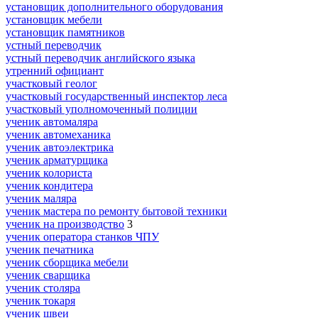
установщик дополнительного оборудования
установщик мебели
установщик памятников
устный переводчик
устный переводчик английского языка
утренний официант
участковый геолог
участковый государственный инспектор леса
участковый уполномоченный полиции
ученик автомаляра
ученик автомеханика
ученик автоэлектрика
ученик арматурщика
ученик колориста
ученик кондитера
ученик маляра
ученик мастера по ремонту бытовой техники
ученик на производство
3
ученик оператора станков ЧПУ
ученик печатника
ученик сборщика мебели
ученик сварщика
ученик столяра
ученик токаря
ученик швеи