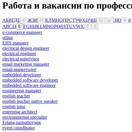
Работа и вакансии по професс
А
Б
В
Г
Д
Е
Ж
З
И
К
Л
М
Н
О
П
Р
С
Т
У
Ф
Х
Ц
Ч
Ш
Э
Ю
#
Ё
Й
Щ
Ы
Я
A
B
C
D
F
G
H
I
J
K
L
M
N
O
P
Q
R
S
T
U
V
W
X
E
Y
Z
e-commerce manager
editor
EHS manager
electrical design engineer
electrical engineer
electrical supervisor
email marketing manager
email-маркетолог
embedded developer
embedded software developer
embedded software engineer
engineering manager
english teacher
english teacher native speaker
english tutor
enterprise architect
environmental specialist
Erlang-разработчик
event coordinator