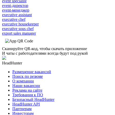
event specialist
event-директор
event-менеджер
executive assistant
executive chef
executive housekeeper
executive sous chef
export sales manager
Сканируйте QR-код, чтобы скачать приложение
И чаты с работодателями всегда будут под рукой
HeadHunter
Размещение вакансий
Поиск по резюме
О компании
Наши вакансии
Реклама на сайте
Требования к ПО
Безопасный HeadHunter
HeadHunter API
Партнерам
Инвесторам