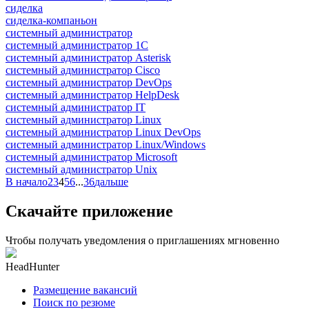
сиделка
сиделка-компаньон
системный администратор
системный администратор 1С
системный администратор Asterisk
системный администратор Cisco
системный администратор DevOps
системный администратор HelpDesk
системный администратор IT
системный администратор Linux
системный администратор Linux DevOps
системный администратор Linux/Windows
системный администратор Microsoft
системный администратор Unix
В начало
2
3
4
5
6
...
36
дальше
Скачайте приложение
Чтобы получать уведомления о приглашениях мгновенно
HeadHunter
Размещение вакансий
Поиск по резюме