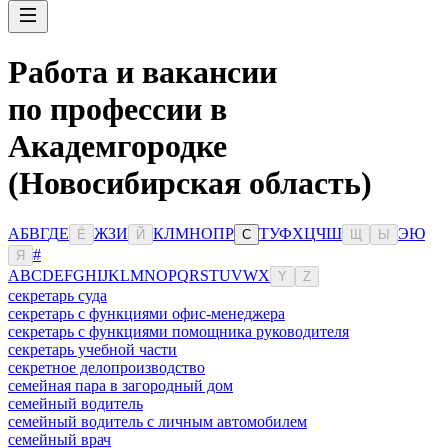
Работа и вакансии
по профессии в
Академгородке
(Новосибирская область)
А
Б
В
Г
Д
Е
Ж
З
И
К
Л
М
Н
О
П
Р
Т
У
Ф
Х
Ц
Ч
Ш
Э
Ю
Ё
Й
С
Щ
Ы
#
Я
A
B
C
D
E
F
G
H
I
J
K
L
M
N
O
P
Q
R
S
T
U
V
W
X
Y
Z
секретарь суда
секретарь с функциями офис-менеджера
секретарь с функциями помощника руководителя
секретарь учебной части
секретное делопроизводство
семейная пара в загородный дом
семейный водитель
семейный водитель с личным автомобилем
семейный врач