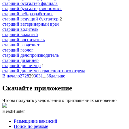
старший бухгалтер филиала
старший бухгалтер-экономист
старший веб-разработчик
старший ведущий бухгалтер
2
старший ветеринарный врач
старший водитель
старший вожатый
старший воспитатель
старший геодезист
старший геолог
старший делопроизводитель
старший дизайнер
старший диспетчер
1
старший диспетчер транспортного отдела
В начало
27
28
29
30
31
...
36
дальше
Скачайте приложение
Чтобы получать уведомления о приглашениях мгновенно
HeadHunter
Размещение вакансий
Поиск по резюме