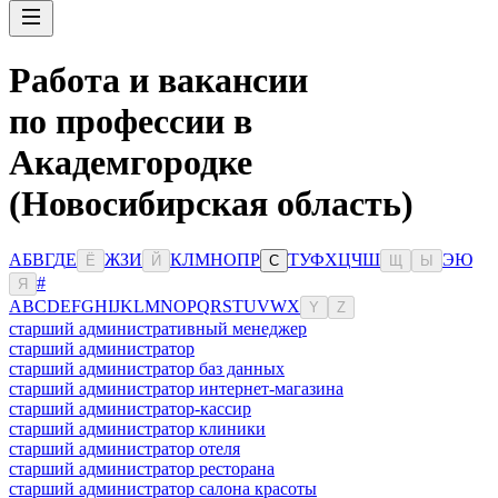
Работа и вакансии
по профессии в
Академгородке
(Новосибирская область)
А
Б
В
Г
Д
Е
Ж
З
И
К
Л
М
Н
О
П
Р
Т
У
Ф
Х
Ц
Ч
Ш
Э
Ю
Ё
Й
С
Щ
Ы
#
Я
A
B
C
D
E
F
G
H
I
J
K
L
M
N
O
P
Q
R
S
T
U
V
W
X
Y
Z
старший административный менеджер
старший администратор
старший администратор баз данных
старший администратор интернет-магазина
старший администратор-кассир
старший администратор клиники
старший администратор отеля
старший администратор ресторана
старший администратор салона красоты