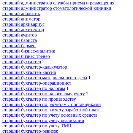
старший администратор службы приема и размещения
старший администратор стоматологической клиники
старший аналитик
старший аниматор
старший архивариус
старший архитектор
старший аудитор
старший бариста
старший бармен
старший бизнес-аналитик
старший бизнес-тренер
старший бухгалтер
2
старший бухгалтер-калькулятор
старший бухгалтер-кассир
старший бухгалтер материального отдела
1
старший бухгалтер-операционист
старший бухгалтер по налогам
1
старший бухгалтер по налоговому учету
2
старший бухгалтер по производству
старший бухгалтер по расчетам с поставщиками
старший бухгалтер по расчету заработной платы
старший бухгалтер по учету основных средств
старший бухгалтер по учету реализации
старший бухгалтер по учету ТМЦ
старший бухгалтер-ревизор