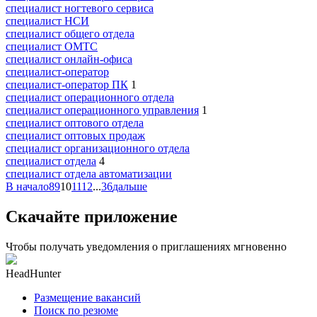
специалист ногтевого сервиса
специалист НСИ
специалист общего отдела
специалист ОМТС
специалист онлайн-офиса
специалист-оператор
специалист-оператор ПК
1
специалист операционного отдела
специалист операционного управления
1
специалист оптового отдела
специалист оптовых продаж
специалист организационного отдела
специалист отдела
4
специалист отдела автоматизации
В начало
8
9
10
11
12
...
36
дальше
Скачайте приложение
Чтобы получать уведомления о приглашениях мгновенно
HeadHunter
Размещение вакансий
Поиск по резюме