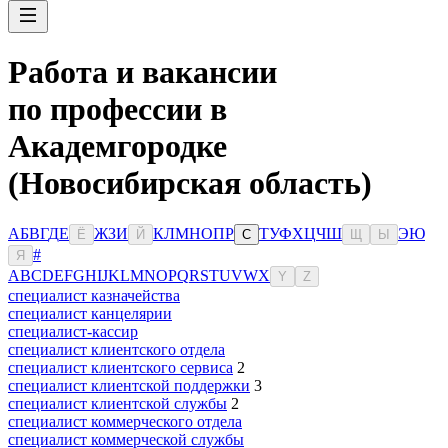
Работа и вакансии
по профессии в
Академгородке
(Новосибирская область)
А
Б
В
Г
Д
Е
Ж
З
И
К
Л
М
Н
О
П
Р
Т
У
Ф
Х
Ц
Ч
Ш
Э
Ю
Ё
Й
С
Щ
Ы
#
Я
A
B
C
D
E
F
G
H
I
J
K
L
M
N
O
P
Q
R
S
T
U
V
W
X
Y
Z
специалист казначейства
специалист канцелярии
специалист-кассир
специалист клиентского отдела
специалист клиентского сервиса
2
специалист клиентской поддержки
3
специалист клиентской службы
2
специалист коммерческого отдела
специалист коммерческой службы