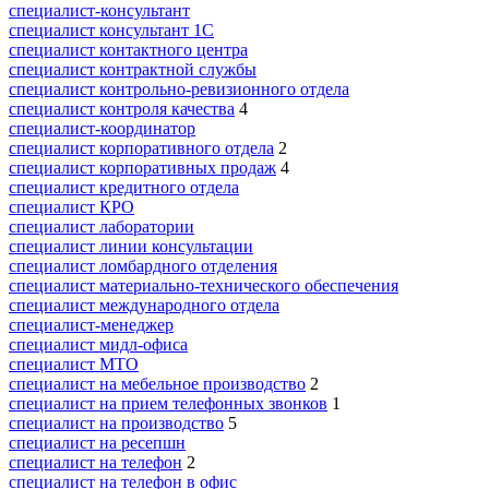
специалист-консультант
специалист консультант 1С
специалист контактного центра
специалист контрактной службы
специалист контрольно-ревизионного отдела
специалист контроля качества
4
специалист-координатор
специалист корпоративного отдела
2
специалист корпоративных продаж
4
специалист кредитного отдела
специалист КРО
специалист лаборатории
специалист линии консультации
специалист ломбардного отделения
специалист материально-технического обеспечения
специалист международного отдела
специалист-менеджер
специалист мидл-офиса
специалист МТО
специалист на мебельное производство
2
специалист на прием телефонных звонков
1
специалист на производство
5
специалист на ресепшн
специалист на телефон
2
специалист на телефон в офис