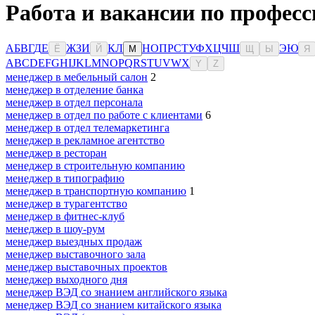
Работа и вакансии по професс
А
Б
В
Г
Д
Е
Ж
З
И
К
Л
Н
О
П
Р
С
Т
У
Ф
Х
Ц
Ч
Ш
Э
Ю
Ё
Й
М
Щ
Ы
Я
A
B
C
D
E
F
G
H
I
J
K
L
M
N
O
P
Q
R
S
T
U
V
W
X
Y
Z
менеджер в мебельный салон
2
менеджер в отделение банка
менеджер в отдел персонала
менеджер в отдел по работе с клиентами
6
менеджер в отдел телемаркетинга
менеджер в рекламное агентство
менеджер в ресторан
менеджер в строительную компанию
менеджер в типографию
менеджер в транспортную компанию
1
менеджер в турагентство
менеджер в фитнес-клуб
менеджер в шоу-рум
менеджер выездных продаж
менеджер выставочного зала
менеджер выставочных проектов
менеджер выходного дня
менеджер ВЭД со знанием английского языка
менеджер ВЭД со знанием китайского языка