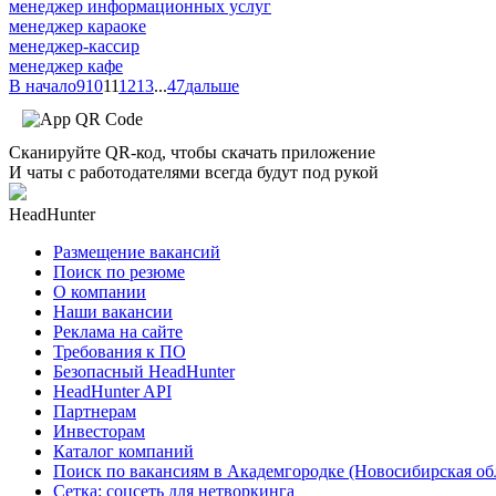
менеджер информационных услуг
менеджер караоке
менеджер-кассир
менеджер кафе
В начало
9
10
11
12
13
...
47
дальше
Сканируйте QR-код, чтобы скачать приложение
И чаты с работодателями всегда будут под рукой
HeadHunter
Размещение вакансий
Поиск по резюме
О компании
Наши вакансии
Реклама на сайте
Требования к ПО
Безопасный HeadHunter
HeadHunter API
Партнерам
Инвесторам
Каталог компаний
Поиск по вакансиям в Академгородке (Новосибирская об
Сетка: соцсеть для нетворкинга