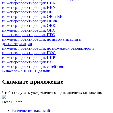
инженер-проектировщик НВК
инженер-проектировщик НКУ
инженер-проектировщик ОВ
инженер-проектировщик ОВ и ВК
инженер-проектировщик ОВиК
инженер-проектировщик ОВК
инженер-проектировщик ОПС
инженер-проектировщик ПГС
инженер-проектировщик по автоматизации и
диспетчеризации
инженер-проектировщик по пожарной безопасности
инженер-проектировщик ПОС
инженер-проектировщик ППР
инженер-проектировщик РЗА
инженер-проектировщик сетей связи
В начало
7
8
9
10
11
...
15
дальше
Скачайте приложение
Чтобы получать уведомления о приглашениях мгновенно
HeadHunter
Размещение вакансий