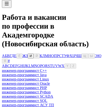
Работа и вакансии
по профессии в
Академгородке
(Новосибирская область)
А
Б
В
Г
Д
Е
Ж
З
К
Л
М
Н
О
П
Р
С
Т
У
Ф
Х
Ц
Ч
Ш
Э
Ю
Ё
И
Й
Щ
Ы
#
Я
A
B
C
D
E
F
G
H
I
J
K
L
M
N
O
P
Q
R
S
T
U
V
W
X
Y
Z
инженер-программист C++
инженер-программист Java
инженер-программист Linux
инженер-программист Oracle
инженер-программист PHP
инженер-программист Python
инженер-программист SCADA
инженер-программист SQL
инженер-программист АСУ ТП