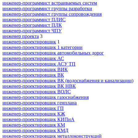
инженер-программист встраиваемых систем
инженер-программист группы разработки
инженер-программист группы сопровождения
инженер-программист ПЛИС
инженер-программист ПЛК
инженер-программист ЧПУ
инженер проекта
3
инженер-проектировщик
1
инженер-проектировщик 1 категории
инженер-проектировщик автомобильных дорог
инженер-проектировщик АС
инженер-проектировщик АСУ ТП
инженер-проектировщик ВИК
инженер-проектировщик ВК
инженер-проектировщик ВК (водоснабжения и канализации)
инженер-проектировщик ВК НВК
инженер-проектировщик ВОЛС
инженер-проектировщик газоснабжения
инженер-проектировщик генплана
инженер-проектировщик ГП
инженер-проектировщик КЖ
инженер-проектировщик КИПиА
инженер-проектировщик КМ
инженер-проектировщик КМД
инженер-проектировщик металлоконструкций