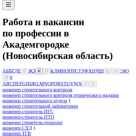
Работа и вакансии
по профессии в
Академгородке
(Новосибирская область)
А
Б
В
Г
Д
Е
Ж
З
К
Л
М
Н
О
П
Р
С
Т
У
Ф
Х
Ц
Ч
Ш
Э
Ю
Ё
И
Й
Щ
Ы
#
Я
A
B
C
D
E
F
G
H
I
J
K
L
M
N
O
P
Q
R
S
T
U
V
W
X
Y
Z
инженер строительного контроля
инженер строительного контроля технического надзора
инженер строительного отдела
1
инженер строительной лаборатории
инженер-строитель ПГС
инженер-строитель ПТО
инженер строитель-технолог
инженер СХД
1
инженер ТГВ