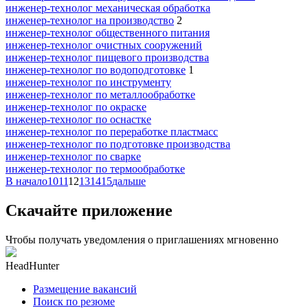
инженер-технолог механическая обработка
инженер-технолог на производство
2
инженер-технолог общественного питания
инженер-технолог очистных сооружений
инженер-технолог пищевого производства
инженер-технолог по водоподготовке
1
инженер-технолог по инструменту
инженер-технолог по металлообработке
инженер-технолог по окраске
инженер-технолог по оснастке
инженер-технолог по переработке пластмасс
инженер-технолог по подготовке производства
инженер-технолог по сварке
инженер-технолог по термообработке
В начало
10
11
12
13
14
15
дальше
Скачайте приложение
Чтобы получать уведомления о приглашениях мгновенно
HeadHunter
Размещение вакансий
Поиск по резюме