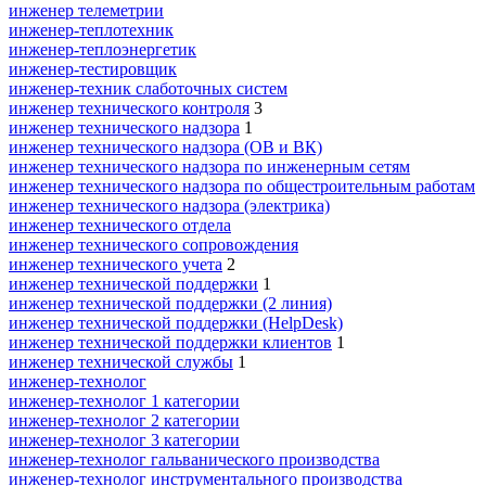
инженер телеметрии
инженер-теплотехник
инженер-теплоэнергетик
инженер-тестировщик
инженер-техник слаботочных систем
инженер технического контроля
3
инженер технического надзора
1
инженер технического надзора (ОВ и ВК)
инженер технического надзора по инженерным сетям
инженер технического надзора по общестроительным работам
инженер технического надзора (электрика)
инженер технического отдела
инженер технического сопровождения
инженер технического учета
2
инженер технической поддержки
1
инженер технической поддержки (2 линия)
инженер технической поддержки (HelpDesk)
инженер технической поддержки клиентов
1
инженер технической службы
1
инженер-технолог
инженер-технолог 1 категории
инженер-технолог 2 категории
инженер-технолог 3 категории
инженер-технолог гальванического производства
инженер-технолог инструментального производства