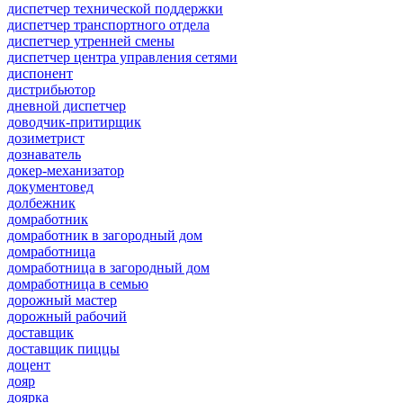
диспетчер технической поддержки
диспетчер транспортного отдела
диспетчер утренней смены
диспетчер центра управления сетями
диспонент
дистрибьютор
дневной диспетчер
доводчик-притирщик
дозиметрист
дознаватель
докер-механизатор
документовед
долбежник
домработник
домработник в загородный дом
домработница
домработница в загородный дом
домработница в семью
дорожный мастер
дорожный рабочий
доставщик
доставщик пиццы
доцент
дояр
доярка