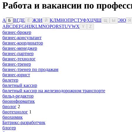
Работа и вакансии по професс
А
В
Г
Д
Е
Ж
З
И
К
Л
М
Н
О
П
Р
С
Т
У
Ф
Х
Ц
Ч
Ш
Э
Ю
Б
Ё
Й
Щ
Ы
Я
A
B
C
D
E
F
G
H
I
J
K
L
M
N
O
P
Q
R
S
T
U
V
W
X
Y
Z
бизнес-брокер
бизнес-консультант
бизнес-координатор
бизнес-менеджер
бизнес-партнер
бизнес-технолог
бизнес-тренер
бизнес-тренер по продажам
бизнес-юрист
билетер
билетный кассир
билетный кассир на железнодорожном транспорте
бильд-редактор
биоинформатик
биолог
2
биотехнолог
1
биохимик
Битрикс-разработчик
блогер