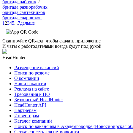
бригада рабочих
2
бригада разнорабочих
бригада сантехников
бригада сварщиков
1
2
3
4
5
...
7
дальше
Сканируйте QR-код, чтобы скачать приложение
И чаты с работодателями всегда будут под рукой
HeadHunter
Размещение вакансий
Поиск по резюме
О компании
Наши вакансии
Реклама на сайте
Требования к ПО
Безопасный HeadHunter
HeadHunter API
Партнерам
Инвесторам
Каталог компаний
Поиск по вакансиям в Академгородке (Новосибирская об
Сетка: соцсеть для нетворкинга