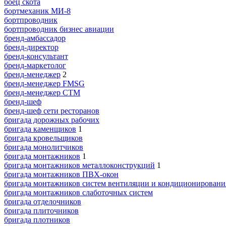
боец скота
бортмеханик МИ-8
бортпроводник
бортпроводник бизнес авиации
бренд-амбассадор
бренд-директор
бренд-консультант
бренд-маркетолог
бренд-менеджер
2
бренд-менеджер FMSG
бренд-менеджер СТМ
бренд-шеф
бренд-шеф сети ресторанов
бригада дорожных рабочих
бригада каменщиков
1
бригада кровельщиков
бригада монолитчиков
бригада монтажников
1
бригада монтажников металлоконструкций
1
бригада монтажников ПВХ-окон
бригада монтажников систем вентиляции и кондиционировани
бригада монтажников слаботочных систем
бригада отделочников
бригада плиточников
бригада плотников