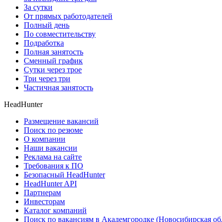
За сутки
От прямых работодателей
Полный день
По совместительству
Подработка
Полная занятость
Сменный график
Сутки через трое
Три через три
Частичная занятость
HeadHunter
Размещение вакансий
Поиск по резюме
О компании
Наши вакансии
Реклама на сайте
Требования к ПО
Безопасный HeadHunter
HeadHunter API
Партнерам
Инвесторам
Каталог компаний
Поиск по вакансиям в Академгородке (Новосибирская об