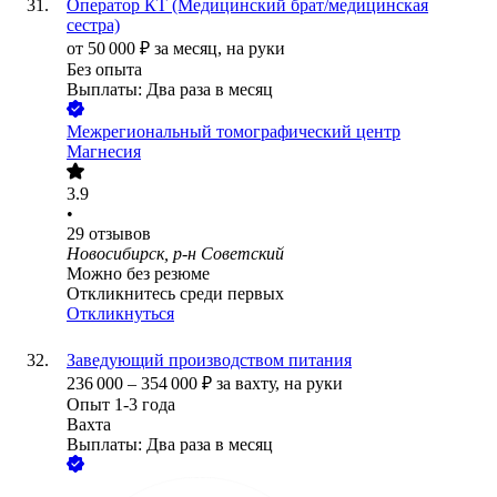
Оператор КТ (Медицинский брат/медицинская
сестра)
от
50 000
₽
за месяц,
на руки
Без опыта
Выплаты: Два раза в месяц
Межрегиональный томографический центр
Магнесия
3.9
•
29
отзывов
Новосибирск, р-н Советский
Можно без резюме
Откликнитесь среди первых
Откликнуться
Заведующий производством питания
236 000
–
354 000
₽
за вахту,
на руки
Опыт 1-3 года
Вахта
Выплаты: Два раза в месяц