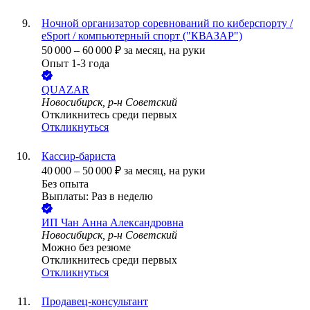
Ночной организатор соревнований по киберспорту /
eSport / компьютерный спорт ("КВАЗАР")
50 000
–
60 000
₽
за месяц,
на руки
Опыт 1-3 года
QUAZAR
Новосибирск, р-н Советский
Откликнитесь среди первых
Откликнуться
Кассир-бариста
40 000
–
50 000
₽
за месяц,
на руки
Без опыта
Выплаты: Раз в неделю
ИП
Чан Анна Александровна
Новосибирск, р-н Советский
Можно без резюме
Откликнитесь среди первых
Откликнуться
Продавец-консультант