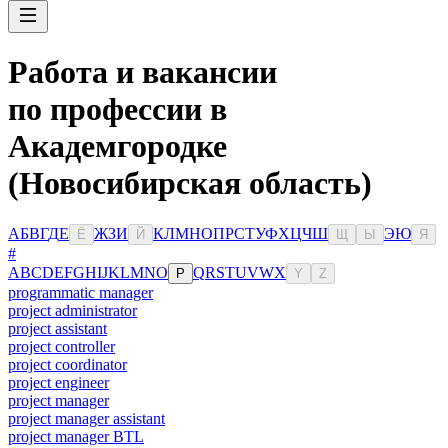
Работа и вакансии
по профессии в
Академгородке
(Новосибирская область)
А
Б
В
Г
Д
Е
Ж
З
И
К
Л
М
Н
О
П
Р
С
Т
У
Ф
Х
Ц
Ч
Ш
Э
Ю
Ё
Й
Щ
Ы
Я
#
A
B
C
D
E
F
G
H
I
J
K
L
M
N
O
Q
R
S
T
U
V
W
X
P
Y
Z
programmatic manager
project administrator
project assistant
project controller
project coordinator
project engineer
project manager
project manager assistant
project manager BTL