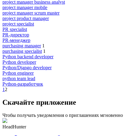
project manager business analyst
project manager mobile
project manager scrum master
project product manager
project specialist
PR specialist
PR-директор
PR-менеджер
purchasing manager
1
purchasing specialist
1
Python backend developer
Python developer
Python/Django developer
Python engineer
python team lead
Python-разработчик
1
2
Скачайте приложение
Чтобы получать уведомления о приглашениях мгновенно
HeadHunter