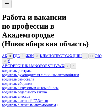
Работа и вакансии
по профессии в
Академгородке
(Новосибирская область)
А
Б
Г
Д
Е
Ж
З
И
К
Л
М
Н
О
П
Р
С
Т
У
Ф
Х
Ц
Ч
Ш
Э
Ю
В
Ё
Й
Щ
Ы
#
Я
A
B
C
D
E
F
G
H
I
J
K
L
M
N
O
P
Q
R
S
T
U
V
W
X
Y
Z
водитель ричтрака
водитель руководителя с личным автомобилем
1
водитель самосвала
водитель-сборщик
водитель с грузовым автомобилем
водитель седельного тягача
водитель-слесарь
водитель с личной ГАЗелью
водитель с личным автомобилем
1