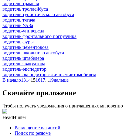
водитель трамвая
водитель троллейбуса
водитель туристического автобуса
водитель тягача
водитель УАЗа
водитель-универсал
водитель фронтального погрузчика
водитель фуры
водитель цементовоза
водитель школьного автобуса
водитель штабелера
водитель эвакуатора
водитель-экспедитор
водитель-экспедитор c личным автомобилем
В начало
13
14
15
16
17
...
19
дальше
Скачайте приложение
Чтобы получать уведомления о приглашениях мгновенно
HeadHunter
Размещение вакансий
Поиск по резюме