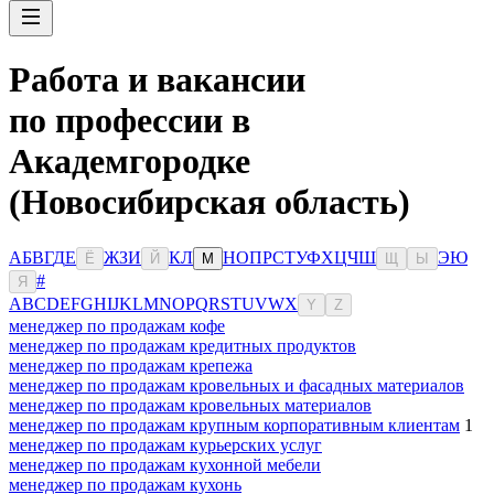
Работа и вакансии
по профессии в
Академгородке
(Новосибирская область)
А
Б
В
Г
Д
Е
Ж
З
И
К
Л
Н
О
П
Р
С
Т
У
Ф
Х
Ц
Ч
Ш
Э
Ю
Ё
Й
М
Щ
Ы
#
Я
A
B
C
D
E
F
G
H
I
J
K
L
M
N
O
P
Q
R
S
T
U
V
W
X
Y
Z
менеджер по продажам кофе
менеджер по продажам кредитных продуктов
менеджер по продажам крепежа
менеджер по продажам кровельных и фасадных материалов
менеджер по продажам кровельных материалов
менеджер по продажам крупным корпоративным клиентам
1
менеджер по продажам курьерских услуг
менеджер по продажам кухонной мебели
менеджер по продажам кухонь