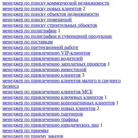
менеджер по поиску коммерческой недвижимости
менеджер по поиску новых клиентов
2
менеджер по поиску объектов недвижимости
менеджер по поиску помещений
менеджер по поиску строительных объектов
менеджер по полиграфии
1
менеджер по полиграфии и сувенирной продукции
менеджер по поставкам
менеджер по претензионной работе
менеджер по привлечению VIP-клиентов
менеджер по привлечению водителей
менеджер по привлечению зарплатных проектов
1
менеджер по привлечению инвестиций
менеджер по привлечению клиентов
3
менеджер по привлечению клиентов малого и среднего
бизнеса
менеджер по привлечению клиентов МСБ
менеджер по привлечению ключевых клиентов
1
менеджер по привлечению корпоративных клиентов
1
менеджер по привлечению новых клиентов
2
менеджер по привлечению партнеров
менеджер по привлечению трафика
менеджер по привлечению юридических лиц
1
менеджер по приемке
менеджер по приему заказов