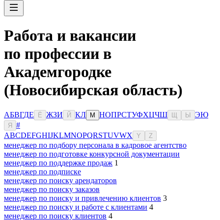
Работа и вакансии
по профессии в
Академгородке
(Новосибирская область)
А
Б
В
Г
Д
Е
Ж
З
И
К
Л
Н
О
П
Р
С
Т
У
Ф
Х
Ц
Ч
Ш
Э
Ю
Ё
Й
М
Щ
Ы
#
Я
A
B
C
D
E
F
G
H
I
J
K
L
M
N
O
P
Q
R
S
T
U
V
W
X
Y
Z
менеджер по подбору персонала в кадровое агентство
менеджер по подготовке конкурсной документации
менеджер по поддержке продаж
1
менеджер по подписке
менеджер по поиску арендаторов
менеджер по поиску заказов
менеджер по поиску и привлечению клиентов
3
менеджер по поиску и работе с клиентами
4
менеджер по поиску клиентов
4