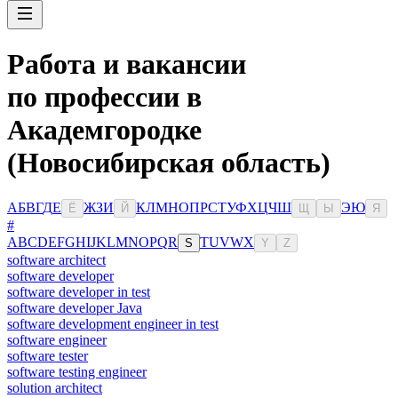
Работа и вакансии
по профессии в
Академгородке
(Новосибирская область)
А
Б
В
Г
Д
Е
Ж
З
И
К
Л
М
Н
О
П
Р
С
Т
У
Ф
Х
Ц
Ч
Ш
Э
Ю
Ё
Й
Щ
Ы
Я
#
A
B
C
D
E
F
G
H
I
J
K
L
M
N
O
P
Q
R
T
U
V
W
X
S
Y
Z
software architect
software developer
software developer in test
software developer Java
software development engineer in test
software engineer
software tester
software testing engineer
solution architect