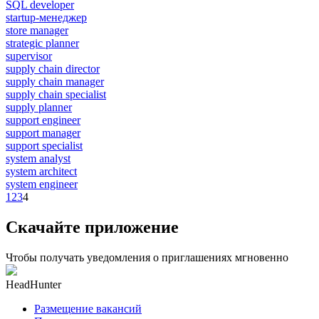
SQL developer
startup-менеджер
store manager
strategic planner
supervisor
supply chain director
supply chain manager
supply chain specialist
supply planner
support engineer
support manager
support specialist
system analyst
system architect
system engineer
1
2
3
4
Скачайте приложение
Чтобы получать уведомления о приглашениях мгновенно
HeadHunter
Размещение вакансий