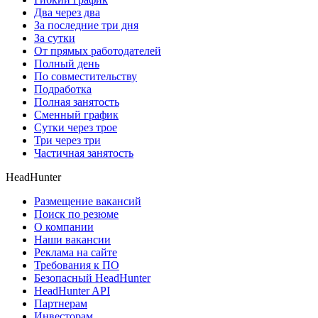
Два через два
За последние три дня
За сутки
От прямых работодателей
Полный день
По совместительству
Подработка
Полная занятость
Сменный график
Сутки через трое
Три через три
Частичная занятость
HeadHunter
Размещение вакансий
Поиск по резюме
О компании
Наши вакансии
Реклама на сайте
Требования к ПО
Безопасный HeadHunter
HeadHunter API
Партнерам
Инвесторам