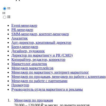
Event-менеджер
PR-менеджер
SMM-менеджер, контент-менеджер
Аналитик
Арт-директор, креативный директор
Бренд-менеджер
Дизайнер, художник
Директор по маркетингу и PR (CMO)
Копирайтер, редактор, корректор
Маркетолог-аналитик
Менеджер маркетплейсов
Менеджер по маркетингу, интернет-маркетолог
Менеджер по продажам, менеджер по работе с клиентами
Менеджер по работе с партнерами
Промоутер
Руководитель отдела маркетинга и рекламы
Менеджер по продажам
70 000
–
120 000
₽
за месяц,
до вычета налогов