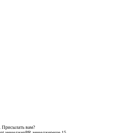
. Присылать вам?
nt-менеджер
PR-менеджер
еще 15