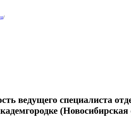
иц
/
ость ведущего специалиста от
кадемгородке (Новосибирская 