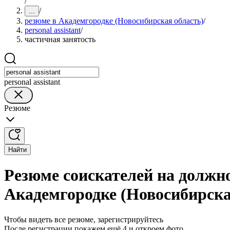
/
/
...
резюме в Академгородке (Новосибирская область)
/
personal assistant
/
частичная занятость
personal assistant
Резюме
Найти
Резюме соискателей на должнос
Академгородке (Новосибирска
Чтобы видеть все резюме, зарегистрируйтесь
После регистрации покажем ещё 4 и откроем фото