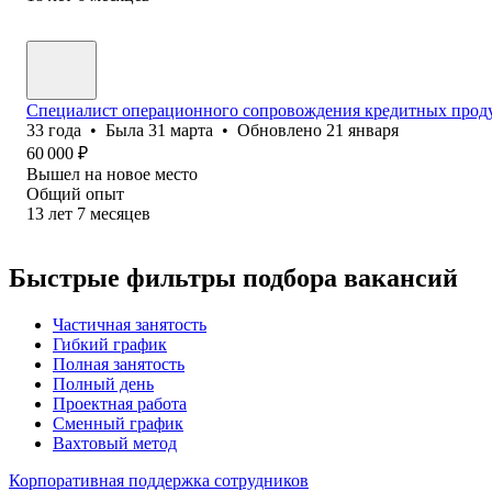
Специалист операционного сопровождения кредитных прод
33
года
•
Была
31 марта
•
Обновлено
21 января
60 000
₽
Вышел на новое место
Общий опыт
13
лет
7
месяцев
Быстрые фильтры подбора вакансий
Частичная занятость
Гибкий график
Полная занятость
Полный день
Проектная работа
Сменный график
Вахтовый метод
Корпоративная поддержка сотрудников