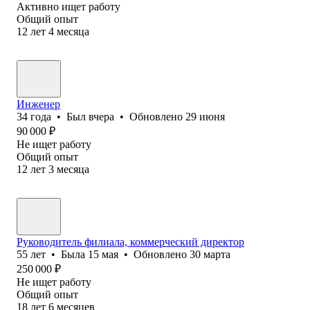
Активно ищет работу
Общий опыт
12
лет
4
месяца
Инженер
34
года
•
Был
вчера
•
Обновлено
29 июня
90 000
₽
Не ищет работу
Общий опыт
12
лет
3
месяца
Руководитель филиала, коммерческий директор
55
лет
•
Была
15 мая
•
Обновлено
30 марта
250 000
₽
Не ищет работу
Общий опыт
18
лет
6
месяцев