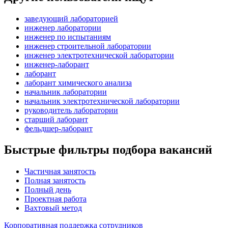
заведующий лабораторией
инженер лаборатории
инженер по испытаниям
инженер строительной лаборатории
инженер электротехнической лаборатории
инженер-лаборант
лаборант
лаборант химического анализа
начальник лаборатории
начальник электротехнической лаборатории
руководитель лаборатории
старший лаборант
фельдшер-лаборант
Быстрые фильтры подбора вакансий
Частичная занятость
Полная занятость
Полный день
Проектная работа
Вахтовый метод
Корпоративная поддержка сотрудников