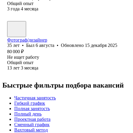
Общий опыт
3
года
4
месяца
Фотограф/дизайнер
35
лет
•
Был
6 августа
•
Обновлено
15 декабря 2025
80 000
₽
Не ищет работу
Общий опыт
13
лет
3
месяца
Быстрые фильтры подбора вакансий
Частичная занятость
Гибкий график
Полная занятость
Полный день
Проектная работа
Сменный график
Вахтовый метод