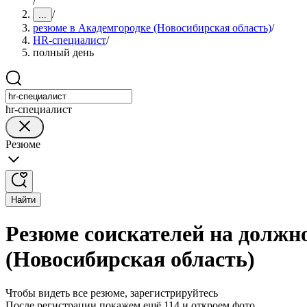
/
/
...
резюме в Академгородке (Новосибирская область)
/
HR-специалист
/
полный день
hr-специалист
Резюме
Найти
Резюме соискателей на должн
(Новосибирская область)
Чтобы видеть все резюме, зарегистрируйтесь
После регистрации покажем ещё 114 и откроем фото