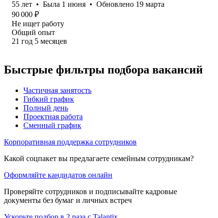
55
лет
•
Была
1 июня
•
Обновлено
19 марта
90 000
₽
Не ищет работу
Общий опыт
21
год
5
месяцев
Быстрые фильтры подбора вакансий
Частичная занятость
Гибкий график
Полный день
Проектная работа
Сменный график
Корпоративная поддержка сотрудников
Какой соцпакет вы предлагаете семейным сотрудникам?
Оформляйте кандидатов онлайн
Проверяйте сотрудников и подписывайте кадровые
документы без бумаг и личных встреч
Ускорьте подбор в 2 раза с Talantix