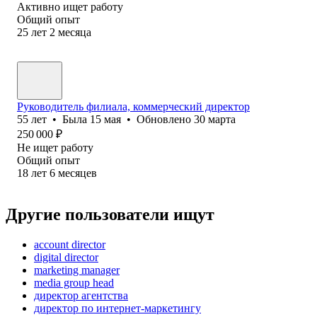
Активно ищет работу
Общий опыт
25
лет
2
месяца
Руководитель филиала, коммерческий директор
55
лет
•
Была
15 мая
•
Обновлено
30 марта
250 000
₽
Не ищет работу
Общий опыт
18
лет
6
месяцев
Другие пользователи ищут
account director
digital director
marketing manager
media group head
директор агентства
директор по интернет-маркетингу