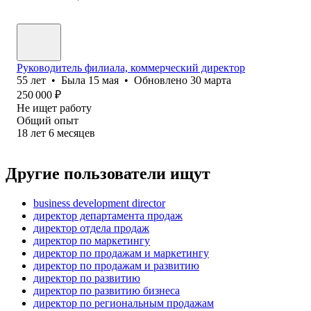
Руководитель филиала, коммерческий директор
55
лет
•
Была
15 мая
•
Обновлено
30 марта
250 000
₽
Не ищет работу
Общий опыт
18
лет
6
месяцев
Другие пользователи ищут
business development director
директор департамента продаж
директор отдела продаж
директор по маркетингу
директор по продажам и маркетингу
директор по продажам и развитию
директор по развитию
директор по развитию бизнеса
директор по региональным продажам