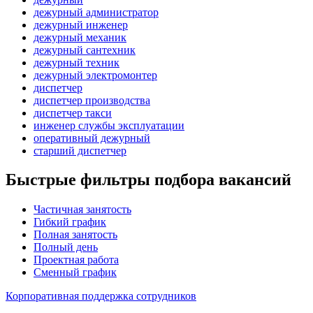
дежурный администратор
дежурный инженер
дежурный механик
дежурный сантехник
дежурный техник
дежурный электромонтер
диспетчер
диспетчер производства
диспетчер такси
инженер службы эксплуатации
оперативный дежурный
старший диспетчер
Быстрые фильтры подбора вакансий
Частичная занятость
Гибкий график
Полная занятость
Полный день
Проектная работа
Сменный график
Корпоративная поддержка сотрудников