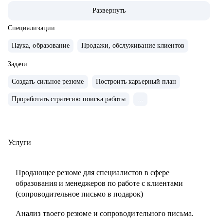
ABBA Centre.
Развернуть
• Закончила школу в Вашингтоне, США, высшее
лингвистическое образование в ЧГУ, РФ.
Специализации
• Сейчас учусь в магистратуре МИП на практического
Наука, образование
Продажи, обслуживание клиентов
психолога и коуча.
• Создала два собственных бизнес-проекта с 0, вывела в
Задачи
"+" и продала как готовый успешный бизнес (студия
Создать сильное резюме
Построить карьерный план
красоты и школа английского языка для детей и взрослых).
Проработать стратегию поиска работы
...
• 10 лет управляла бизнесом в образовательной сфере
(Центр дополнительного образования, частная школа и
английский детский сад)
• Эксперт в области ведения бизнеса в образовательной
Услуги
сфере.
• Провела 1000+ собеседований.
Продающее резюме для специалистов в сфере
• Наняла и адаптировала 100+ сотрудников.
образования и менеджеров по работе с клиентами
(сопроводительное письмо в подарок)
С чем помогу:
Анализ твоего резюме и сопроводительного письма.
• Карьерное консультирование, рекомендации по