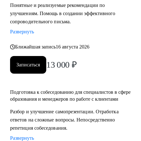
Понятные и реализуемые рекомендации по
составлению резюме, подготовка к интервью и помощь в
улучшениям. Помощь в создании эффективного
старте/продвижении в карьере в образовании и смежных
сопроводительного письма.
областях.
• Менторство для Senior-менеджеров.
Развернуть
• Бизнес-трекинг стартапов в образовании.
Ближайшая запись
16 августа 2026
• Сформулировать карьерную цель и разработать план для
ее достижения.
13 000
₽
Записаться
Кому могу помочь:
• Специалистам всех уровней в сфере образования и
смежных областей.
Подготовка к собеседованию для специалистов в сфере
• Менеджерам по продажам и по работе с клиентами.
образования и менеджеров по работе с клиентами
• Руководителям бизнеса, отделов.
Разбор и улучшение самопрезентации. Отработка
• Новичкам, кто только начинает свой путь.
ответов на сложные вопросы. Непосредственно
• Опытным специалистам, которые хотят сделать шаг
репетиция собеседования.
вперед в своей карьере.
Развернуть