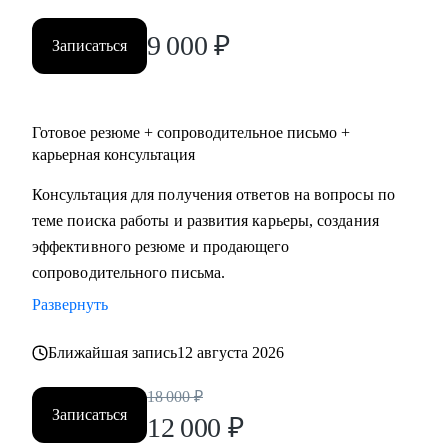
уровня по направлениям:
9 000
₽
• IT
Записаться
• ТОП - менеджерам и руководителям любых направлений
и предметных областей
• digital
Готовое резюме + сопроводительное письмо +
• продажи
карьерная консультация
• HR
Консультация для получения ответов на вопросы по
• маркетинг и PR
теме поиска работы и развития карьеры, создания
• медицина
эффективного резюме и продающего
• образование
сопроводительного письма.
• производство
• ветераны СВО
Развернуть
Наша совместная работа приведёт вас к раскрытию ваших
Ближайшая запись
12 августа 2026
сильных сторон как личности, так и профессионала.
18 000
₽
Записаться
12 000
₽