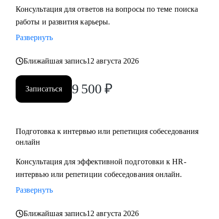
Консультация для ответов на вопросы по теме поиска
• Подготовлю к собеседованию и научу навыкам
работы и развития карьеры.
уверенной самопрезентации
• Помогу в поиске первой работы
Развернуть
• Помогу с самоопределением и выбором вектора развития,
Ближайшая запись
12 августа 2026
если вы находитесь в профессиональном тупике (по
возвращению с СВО, после декрета или длительного
9 500
₽
отпуска)
Записаться
• Составлю индивидуальный и реалистичный план поиска
работы
• Дам практические инструменты и информацию по рынку,
Подготовка к интервью или репетиция собеседования
сэкономлю ваше время
онлайн
• Верну уверенность и ясность, что вы профессионал
Консультация для эффективной подготовки к HR-
• Помогу адаптироваться к работе на гражданке (по
интервью или репетиции собеседования онлайн.
возвращению с СВО)
Развернуть
Кому могу помочь:
Ближайшая запись
12 августа 2026
Начинающим специалистам и профессионалам разного