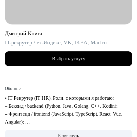
Дмитрий Книга
IT-рекрутер / ex-Яндекс, VK, IKEA, Mail.ru
Выбрать услугу
Обо мне
• IT Рекрутер (IT HR). Роли, с которыми я работаю:
– Бекенд / backend (Python, Java, Golang, C++, Kotlin);
– Фронтенд / frontend (JavaScript, TypeScript, React, Vue,
Angular);
– Фуллстек / fullstack (React, Node.js, Python, PostgreSQL,
Развернуть