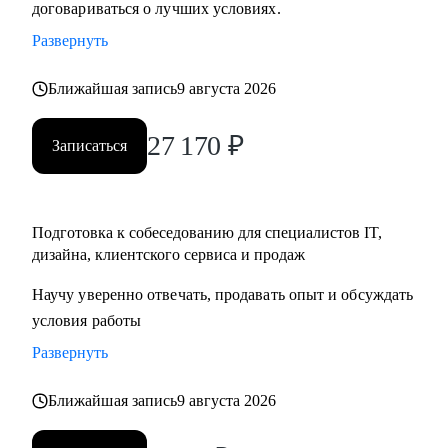
договариваться о лучших условиях.
• Тем, кто хочет начать карьеру в IT и Digital или
Развернуть
клиентском сервисе и продажах;
• Тем, у кого уже есть опыт, но кто хочет быстро расти в IT
Ближайшая запись
9 августа 2026
и Digital или клиентском сервисе и продажах;
27 170
₽
Записаться
Подготовка к собеседованию для специалистов IT,
дизайна, клиентского сервиса и продаж
Научу уверенно отвечать, продавать опыт и обсуждать
условия работы
Развернуть
Ближайшая запись
9 августа 2026