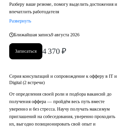
Разберу ваше резюме, помогу выделить достижения и
резюме, знаю, как подготовить к переходу в IT и Digital
впечатлить работодателя
или управленческую роль;
Развернуть
• Жил 2 года в Финляндии, вернулся в Россию; владею
английским, помогаю строить карьеру за рубежом.
Ближайшая запись
9 августа 2026
С чем помогу:
4 370
₽
Записаться
• Составить по-настоящему эффективное резюме;
• Подготовиться к интервью;
• Начать карьеру или сменить профессию — даже без
опыта;
Серия консультаций и сопровождение к офферу в IT и
• Узнать, как попасть в ТОП компанию и расти в ней;
Digital (2 встречи)
• Составить индивидуальный план развития;
От определения своей роли и подбора вакансий до
• Узнать, как договариваться о повышении зарплаты;
получения оффера — пройдём весь путь вместе
• Начать управлять процессами, проектами и
уверенно и без стресса. Научу получать максимум
сотрудниками.
приглашений на собеседования, уверенно проходить
их, выгодно позиционировать свой опыт и
Кому могу помочь: