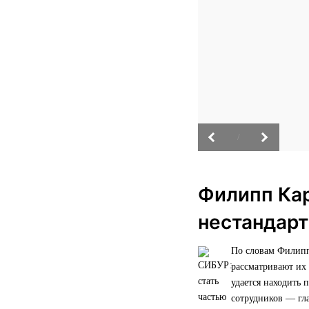
/
Филипп Кар
нестандар
По словам Филипп
рассматривают их 
удается находить 
сотрудников — гл