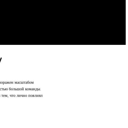
у
 поражен масштабом
астью большой команды.
я тем, что лично повлиял