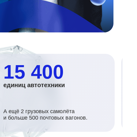
15 400
единиц автотехники
м
А ещё 2 грузовых самолёта
По
и больше 500 почтовых вагонов.
от