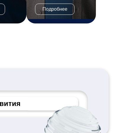
Подробнее
учение
датель
вития
 и задачи