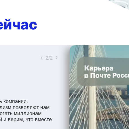
2
/
2
ь компании.
ализм позволяют нам
могать миллионам
 и верим, что вместе