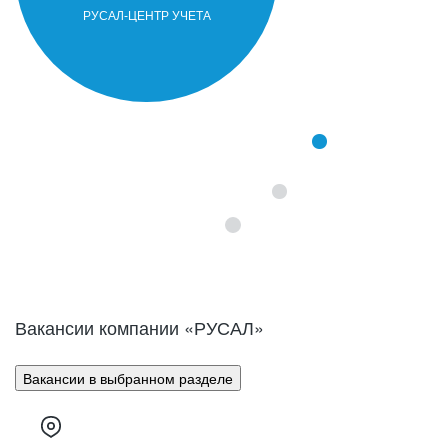
часть продукции компании составляют
первичный алюминий, алюминиевые
РУСАЛ-ЦЕНТР УЧЕТА
сплавы, фольга и глинозем.
Вакансии компании «
РУСАЛ
»
Вакансии в выбранном разделе
Компания РУСАЛ образовалась в