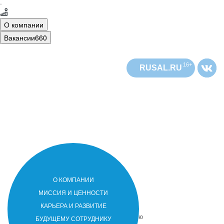
·
О компании
Вакансии
660
16+
RUSAL.RU
О КОМПАНИИ
РУСАЛ
РУСАЛ
МИССИЯ И ЦЕННОСТИ
РУСАЛ
РУСАЛ
– лидер мировой алюминиевой
КАРЬЕРА И РАЗВИТИЕ
отрасли. Компания присутствует в 20
странах мира на 5 континентах. Основную
БУДУЩЕМУ СОТРУДНИКУ