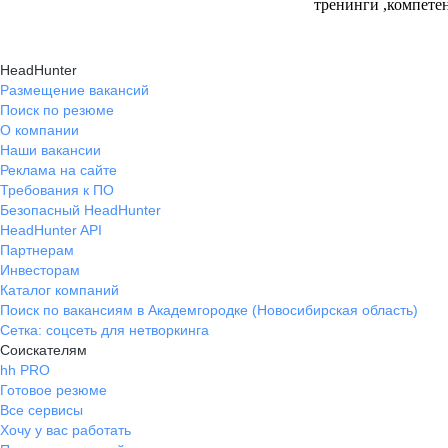
тренинги ,компете
руководящий соста
поощрения и лотер
HeadHunter
мотивирующие к д
Размещение вакансий
действиям
Поиск по резюме
О компании
Наши вакансии
Реклама на сайте
Требования к ПО
Безопасный HeadHunter
HeadHunter API
Партнерам
Инвесторам
Каталог компаний
Поиск по вакансиям в Академгородке (Новосибирская область)
Сетка: соцсеть для нетворкинга
Соискателям
hh PRO
Готовое резюме
Все сервисы
Хочу у вас работать