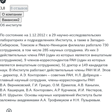
3,8
8 отзывов
О компании
Вакансии
2
Об институте
По состоянию на 1.12.2012 г. в 29 научно-исследовательских
лабораториях и подразделениях Института, а также в Западно-
Сибирском, Томском и Ямало-Ненецком филиалах работало 730
сотрудников, в том числе 285 научных сотрудника. Из них 3
действительных члена РАН (один из которых является внештатным
сотрудником), 9 членов-корреспондентов РАН (один из которых
является внештатным сотрудником), 51 доктор и 149 кандидатов
наук. В Институте работают действительные члены РАН М.И. Эпов
– директор, А.Э. Конторович – советник РАН, Н.Л. Добрецов –
главный научный сотрудник, члены-корреспонденты РАН
В.А. Верниковский, Г.И. Грицко, О.М. Ермилов, А.В. Каныгин,
В.А. Каширцев, В.А. Конторович, А.Р. Курчиков, И.И. Нестеров,
Б.Н. Шурыгин. Основы научных направлений Института были
заложены академиками А.А. Трофимуком и Н.Н. Пузыревым.