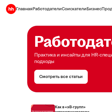
Главная
Работодатели
Соискатели
Бизнес
Прод
Работодат
Практика и инсайты для HR-спец
подходы
Смотреть все статьи
Как в «эВ-групп»