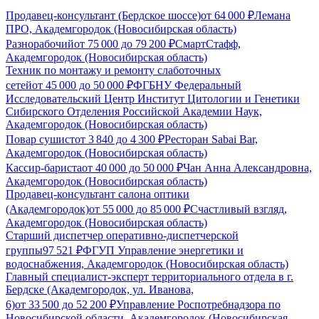
Продавец-консультант (Бердское шоссе)
от
64 000
₽
Лемана
ПРО, Академгородок (Новосибирская область)
Разнорабочий
от
75 000
до
79 200
₽
СмартСтафф,
Академгородок (Новосибирская область)
Техник по монтажу и ремонту слаботочных
сетей
от
45 000
до
50 000
₽
ФГБНУ Федеральный
Исследовательский Центр Институт Цитологии и Генетики
Сибирского Отделения Российской Академии Наук,
Академгородок (Новосибирская область)
Повар сушист
от
3 840
до
4 300
₽
Ресторан Sabai Bar,
Академгородок (Новосибирская область)
Кассир-бариста
от
40 000
до
50 000
₽
Чан Анна Александровна,
Академгородок (Новосибирская область)
Продавец-консультант салона оптики
(Академгородок)
от
55 000
до
85 000
₽
Счастливый взгляд,
Академгородок (Новосибирская область)
Старший диспетчер оперативно-диспетчерской
группы
97 521
₽
ФГУП Управление энергетики и
водоснабжения, Академгородок (Новосибирская область)
Главный специалист-эксперт территориального отдела в г.
Бердске (Академгородок, ул. Иванова,
6)
от
33 500
до
52 200
₽
Управление Роспотребнадзора по
Новосибирской области, Академгородок (Новосибирская