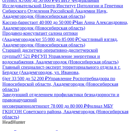
сетей
от
45 000
до
50 000
₽
ФГБНУ Федеральный
Исследовательский Центр Институт Цитологии и Генетики
Сибирского Отделения Российской Академии Наук,
Академгородок (Новосибирская область)
Кассир-бариста
от
40 000
до
50 000
₽
Чан Анна Александровна,
Академгородок (Новосибирская область)
Продавец-консультант салона оптики
(Академгородок)
от
55 000
до
85 000
₽
Счастливый взгляд,
Академгородок (Новосибирская область)
Старший диспетчер оперативно-диспетчерской
группы
97 521
₽
ФГУП Управление энергетики и
водоснабжения, Академгородок (Новосибирская область)
Главный специалист-эксперт территориального отдела в г.
Бердске (Академгородок, ул. Иванова,
6)
от
33 500
до
52 200
₽
Управление Роспотребнадзора по
Новосибирской области, Академгородок (Новосибирская
область)
Заведующий отделением профилактики безнадзорности и
правонарушений
несовершеннолетних
от
78 000
до
80 000
₽
Филиал МБУ
ГКЦСОН Советского района, Академгородок (Новосибирская
область)
HeadHunter