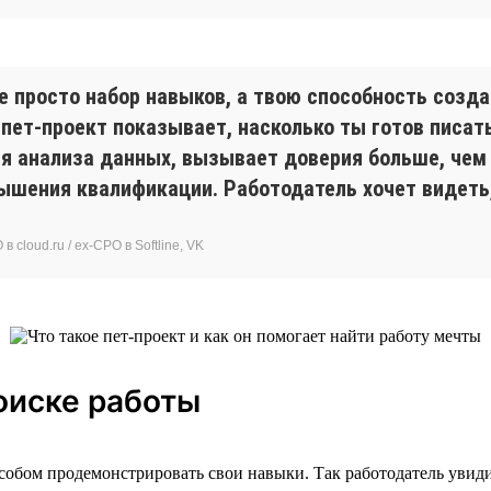
е просто набор навыков, а твою способность созд
 пет-проект показывает, насколько ты готов писа
я анализа данных, вызывает доверия больше, чем
ышения квалификации. Работодатель хочет видеть,
 cloud.ru / ex-CPO в Softline, VK
оиске работы
особом продемонстрировать свои навыки. Так работодатель увидит