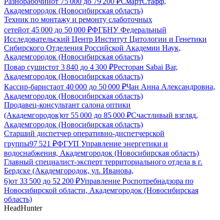
Разнорабочий
от
75 000
до
79 200
₽
СмартСтафф,
Академгородок (Новосибирская область)
Техник по монтажу и ремонту слаботочных
сетей
от
45 000
до
50 000
₽
ФГБНУ Федеральный
Исследовательский Центр Институт Цитологии и Генетики
Сибирского Отделения Российской Академии Наук,
Академгородок (Новосибирская область)
Повар сушист
от
3 840
до
4 300
₽
Ресторан Sabai Bar,
Академгородок (Новосибирская область)
Кассир-бариста
от
40 000
до
50 000
₽
Чан Анна Александровна,
Академгородок (Новосибирская область)
Продавец-консультант салона оптики
(Академгородок)
от
55 000
до
85 000
₽
Счастливый взгляд,
Академгородок (Новосибирская область)
Старший диспетчер оперативно-диспетчерской
группы
97 521
₽
ФГУП Управление энергетики и
водоснабжения, Академгородок (Новосибирская область)
Главный специалист-эксперт территориального отдела в г.
Бердске (Академгородок, ул. Иванова,
6)
от
33 500
до
52 200
₽
Управление Роспотребнадзора по
Новосибирской области, Академгородок (Новосибирская
область)
HeadHunter