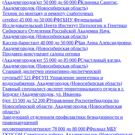
(Академгородок)
от
50 000
до
60 000
₽
Клиника Санитас,
Академгородок (Новосибирская область)
Техник по монтажу и ремонту слаботочных
сетей
от
45 000
до
50 000
₽
ФГБНУ Федеральный
Исследовательский Центр Институт Цитологии и Генетики
Сибирского Отделения Российской Академии Наук,
Академгородок (Новосибирская область)
Кассир-бариста
от
40 000
до
50 000
₽
Чан Анна Александровна,
Академгородок (Новосибирская область)
Продавец-консультант салона оптики
(Академгородок)
от
55 000
до
85 000
₽
Счастливый взгляд,
Академгородок (Новосибирская область)
Старший диспетчер оперативно-диспетчерской
группы
97 521
₽
ФГУП Управление энергетики и
водоснабжения, Академгородок (Новосибирская область)
Главный специалист-эксперт территориального отдела в г.
Бердске (Академгородок, ул. Иванова,
6)
от
33 500
до
52 200
₽
Управление Роспотребнадзора по
Новосибирской области, Академгородок (Новосибирская
область)
Заведующий отделением профилактики безнадзорности и
правонарушений
несовершеннолетних
от
78 000
до
80 000
₽
Филиал МБУ
ГКЦСОН Советского района, Академгородок (Новосибирская