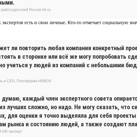
ными.
 работодателей России hh.ru
экспертов есть и свои личные. Кто-то отмечает социальную знач
ет ли повторить любая компания конкретный проек
 стоять в сторонке или всё же могу попробовать с
ожно учиться у людей из компаний с небольшими б
ель и CEO, Платформа HRBOХ
 думаю, каждый член экспертного совета опираетс
из лучших сложно, но надо. Не могу сказать, что 
х, для оценки я точно выделяла для себя проект
 рынка и состоянию людей, а также создают пла
й HR-эксперт