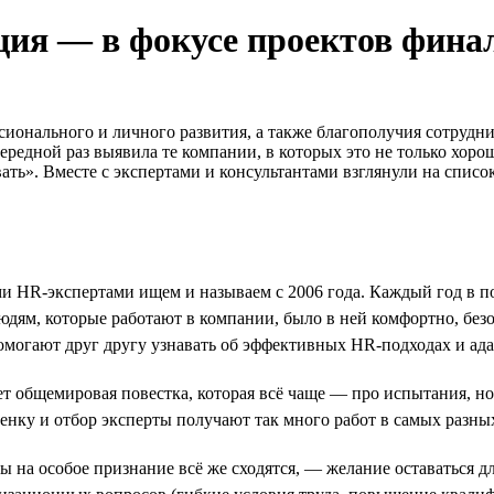
ация — в фокусе проектов фин
сионального и личного развития, а также благополучия сотрудни
ередной раз выявила те компании, в которых это не только хор
ать». Вместе с экспертами и консультантами взглянули на спис
ми HR-экспертами ищем и называем с 2006 года. Каждый год в 
 людям, которые работают в компании, было в ней комфортно, бе
могают друг другу узнавать об эффективных HR-подходах и адап
 общемировая повестка, которая всё чаще — про испытания, но
енку и отбор эксперты получают так много работ в самых разны
ты на особое признание всё же сходятся, — желание оставаться д