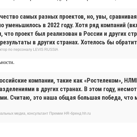
чество самых разных проектов, но, увы, сравнива
но уменьшилось в 2022 году. Хотя ряд компаний (
и, что проект был реализован в России и других ст
результаты в других странах. Хотелось бы обрати
ктор по персоналу LEVIS RUSSIA
ьности.
российские компании, такие как «Ростелеком», НЛ
азделениями в других странах. В этом году, несмо
. Считаю, это наша общая большая победа, что м
иальных медиа, консультант Премии HR-бренд hh.ru