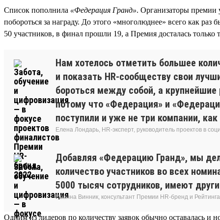
Список пополнила
«Федерация Гранд»
. Организаторы премии 
побороться за награду. До этого «многолюднее» всего как раз
50 участников, в финал прошли 19, а Премия досталась только
Нам хотелось отметить большее колич
и показать HR-сообществу свои лучши
бороться между собой, а крупнейшие р
потому что «Федерация» и «Федерация
поступили и уже не три компании, ка
Елена Лондарь, HR-эксперт, руководитель проектов в соц
Добавляя «Федерацию Гранд», мы дел
количество участников во всех номин
5000 тысяч сотрудников, имеют други
Иванна Винник, консультант Премии HR-бренд и Рейтинга
Одним из лидеров по количеству заявок обычно оставалась и н