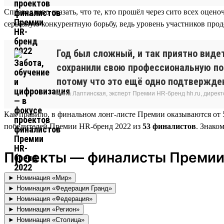
Справедливо сказать, что те, кто прошёл через сито всех оце
серьёзную конкурентную борьбу, ведь уровень участников прод
Год был сложный, и так приятно видет
сохранили свою профессиональную по
потому что это ещё одно подтвержде
Анна Лаптинская, эксперт Премии HR-бренд hh.ru, дире
Как правило, в финальном лонг-листе Премии оказываются от 5
победителей Премии HR-бренд 2022 из
53 финалистов
. Знако
Проекты — финалисты Премии
► Номинация «Мир»
► Номинация «Федерация Гранд»
► Номинация «Федерация»
► Номинация «Регион»
► Номинация «Столица»