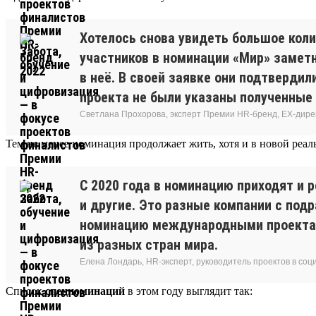
Хотелось снова увидеть большое коли
участников в номинации «Мир» замет
в неё. В своей заявке они подтвердил
проекта не были указаны полученные 
Светлана Прохорова, эксперт Премии HR-бренд, EX-дире
Тем не менее номинация продолжает жить, хотя и в новой реал
С 2020 года в номинацию приходят и 
и другие. Это разные компании с подр
номинацию международными проектами
из разных стран мира.
Елена Лондарь, HR-эксперт, руководитель проектов в соц
Список
спецноминаций
в этом году выглядит так: