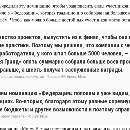
учредили эту номинацию, чтобы уравновесить силы участников 
 было в «Федерации», которая традиционно собирала наибольшее 
 трём. Чтобы как можно больше достойных участников могли ост
ество проектов, выпустить их в финал, чтобы они
е практики. Поэтому мы решили, что компании с ч
аботодатели, у кого штат больше 5000 человек, — 
 Гранд» опять суммарно собрали больше всех прое
к раньше, а шесть получат заслуженные награды.
иальных медиа, консультант Премии HR-бренд hh.ru
им номинацию «Федерация» пополам и уже видим, ч
ациях. Во-вторых, благодаря этому равные соревн
е бюджеты и другие возможности и поэтому справ
 работодателей России hh.ru
оминация «Мир». В этом году организаторы опасались, что стати