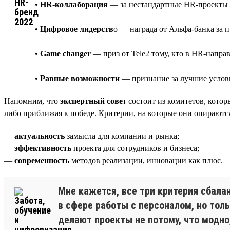
•
HR-коллаборация
— за нестандартные HR-проекты 
•
Цифровое лидерств
о — награда от Альфа-банка за 
•
Game changer
— приз от Tele2 тому, кто в HR-напра
•
Равные возможности
— признание за лучшие услови
Напомним, что
экспертный сове
т состоит из комитетов, котор
либо приближая к победе. Критерии, на которые они опираются,
—
актуальность
замысла для компании и рынка;
—
эффективность
проекта для сотрудников и бизнеса;
—
современность
методов реализации, инновации как плюс.
Мне кажется, все три критерия сбал
в сфере работы с персоналом, но тол
делают проекты не потому, что модно