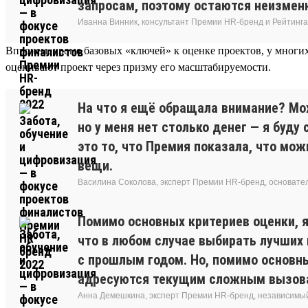
запросам, поэтому остаются неизмен
Иванна Винник, консультант Премии HR-бренд и Рейтинга
Впрочем, кроме базовых «ключей» к оценке проектов, у многих 
оценивают проект через призму его масштабируемости.
На что я ещё обращала внимание? Мож
но у меня нет столько денег — я буду
это то, что Премия показала, что м
вещи.
Василина Соколова, эксперт Премии HR-бренд, основат
Помимо основных критериев оценки, я
что в любом случае выбирать лучших 
с прошлым годом. Но, помимо основны
адресуются текущим сложным вызовам
Анна Демешкина, эксперт Премии HR-бренд, независимы