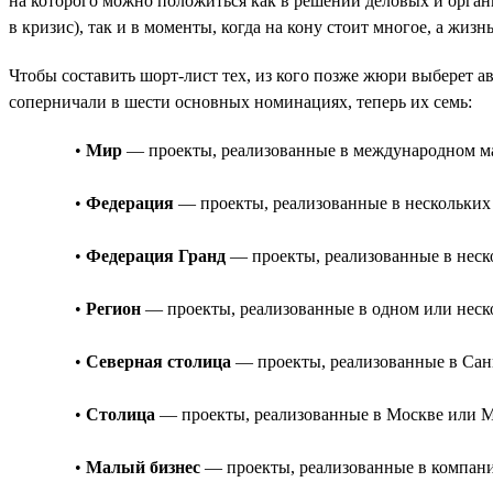
на которого можно положиться как в решении деловых и орга
в кризис), так и в моменты, когда на кону стоит многое, а жиз
Чтобы составить шорт-лист тех, из кого позже жюри выберет а
соперничали в шести основных номинациях, теперь их семь:
•
Мир
— проекты, реализованные в международном мас
•
Федерация
— проекты, реализованные в нескольких 
•
Федерация Гранд
— проекты, реализованные в неско
•
Регион
— проекты, реализованные в одном или неско
•
Северная столица
— проекты, реализованные в Санк
•
Столица
— проекты, реализованные в Москве или Мо
•
Малый бизнес
— проекты, реализованные в компании