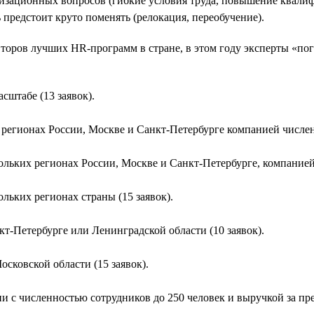
низационных вопросов (гибкие условия труда, повышение квал
нь предстоит круто поменять (релокация, переобучение).
второв лучших HR-программ в стране, в этом году эксперты «по
штабе (13 заявок).
регионах России, Москве и Санкт-Петербурге компанией численн
льких регионах России, Москве и Санкт-Петербурге, компанией 
льких регионах страны (15 заявок).
т-Петербурге или Ленинградской области (10 заявок).
сковской области (15 заявок).
 с численностью сотрудников до 250 человек и выручкой за пре