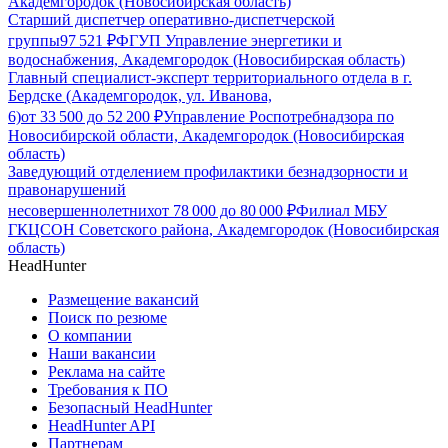
Академгородок (Новосибирская область)
Старший диспетчер оперативно-диспетчерской
группы
97 521
₽
ФГУП Управление энергетики и
водоснабжения, Академгородок (Новосибирская область)
Главный специалист-эксперт территориального отдела в г.
Бердске (Академгородок, ул. Иванова,
6)
от
33 500
до
52 200
₽
Управление Роспотребнадзора по
Новосибирской области, Академгородок (Новосибирская
область)
Заведующий отделением профилактики безнадзорности и
правонарушений
несовершеннолетних
от
78 000
до
80 000
₽
Филиал МБУ
ГКЦСОН Советского района, Академгородок (Новосибирская
область)
HeadHunter
Размещение вакансий
Поиск по резюме
О компании
Наши вакансии
Реклама на сайте
Требования к ПО
Безопасный HeadHunter
HeadHunter API
Партнерам