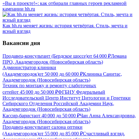
«Вы в проекте!»: как отбирали главных героев рекламной
кампании hh.ru
Как hh.ru меняет жизнь: история четвёртая. Стиль, мечта и
ясный взгляд
Вакансии дня
Продавец-консультант (Бердское шоссе)
от
64 000
₽
Лемана
ПРО, Академгородок (Новосибирская область)
Администратор клиники
(Академгородок)
от
50 000
до
60 000
₽
Клиника Санитас,
Академгородок (Новосибирская область)
Техник по монтажу и ремонту слаботочных
сетей
от
45 000
до
50 000
₽
ФГБНУ Федеральный
Исследовательский Центр Институт Цитологии и Генетики
Сибирского Отделения Российской Академии Наук,
Академгородок (Новосибирская область)
Кассир-бариста
от
40 000
до
50 000
₽
Чан Анна Александровна,
Академгородок (Новосибирская область)
Продавец-консультант салона оптики
(Академгородок)
от
55 000
до
85 000
₽
Счастливый взгляд,