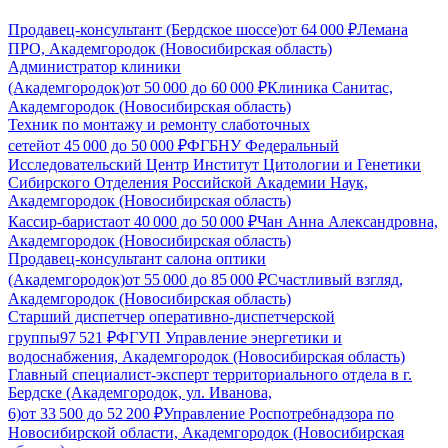
Продавец-консультант (Бердское шоссе)
от
64 000
₽
Лемана
ПРО, Академгородок (Новосибирская область)
Администратор клиники
(Академгородок)
от
50 000
до
60 000
₽
Клиника Санитас,
Академгородок (Новосибирская область)
Техник по монтажу и ремонту слаботочных
сетей
от
45 000
до
50 000
₽
ФГБНУ Федеральный
Исследовательский Центр Институт Цитологии и Генетики
Сибирского Отделения Российской Академии Наук,
Академгородок (Новосибирская область)
Кассир-бариста
от
40 000
до
50 000
₽
Чан Анна Александровна,
Академгородок (Новосибирская область)
Продавец-консультант салона оптики
(Академгородок)
от
55 000
до
85 000
₽
Счастливый взгляд,
Академгородок (Новосибирская область)
Старший диспетчер оперативно-диспетчерской
группы
97 521
₽
ФГУП Управление энергетики и
водоснабжения, Академгородок (Новосибирская область)
Главный специалист-эксперт территориального отдела в г.
Бердске (Академгородок, ул. Иванова,
6)
от
33 500
до
52 200
₽
Управление Роспотребнадзора по
Новосибирской области, Академгородок (Новосибирская