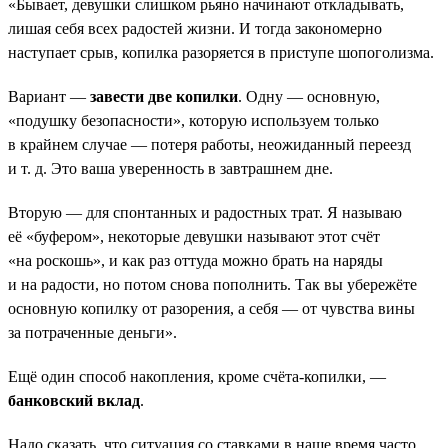
«Бывает, девушки слишком рьяно начинают откладывать,
лишая себя всех радостей жизни. И тогда закономерно
наступает срыв, копилка разоряется в приступе шопоголизма.
Вариант —
завести две копилки
. Одну — основную,
«подушку безопасности», которую используем только
в крайнем случае — потеря работы, неожиданный переезд
и т. д. Это ваша уверенность в завтрашнем дне.
Вторую — для спонтанных и радостных трат. Я называю
её «буфером», некоторые девушки называют этот счёт
«на роскошь», и как раз оттуда можно брать на наряды
и на радости, но потом снова пополнить. Так вы убережёте
основную копилку от разорения, а себя — от чувства вины
за потраченные деньги».
Ещё один способ накопления, кроме счёта-копилки, —
банковский вклад
.
Надо сказать, что ситуация со ставками в наше время часто