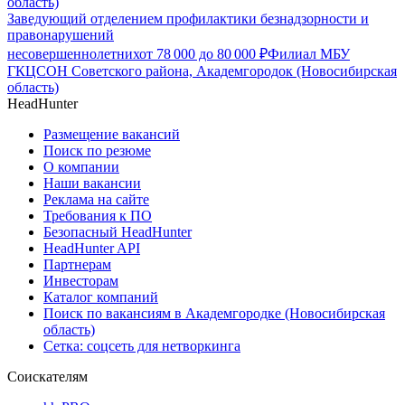
область)
Заведующий отделением профилактики безнадзорности и
правонарушений
несовершеннолетних
от
78 000
до
80 000
₽
Филиал МБУ
ГКЦСОН Советского района, Академгородок (Новосибирская
область)
HeadHunter
Размещение вакансий
Поиск по резюме
О компании
Наши вакансии
Реклама на сайте
Требования к ПО
Безопасный HeadHunter
HeadHunter API
Партнерам
Инвесторам
Каталог компаний
Поиск по вакансиям в Академгородке (Новосибирская
область)
Сетка: соцсеть для нетворкинга
Соискателям