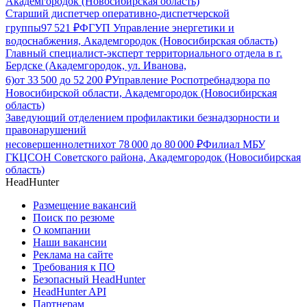
Академгородок (Новосибирская область)
Старший диспетчер оперативно-диспетчерской
группы
97 521
₽
ФГУП Управление энергетики и
водоснабжения, Академгородок (Новосибирская область)
Главный специалист-эксперт территориального отдела в г.
Бердске (Академгородок, ул. Иванова,
6)
от
33 500
до
52 200
₽
Управление Роспотребнадзора по
Новосибирской области, Академгородок (Новосибирская
область)
Заведующий отделением профилактики безнадзорности и
правонарушений
несовершеннолетних
от
78 000
до
80 000
₽
Филиал МБУ
ГКЦСОН Советского района, Академгородок (Новосибирская
область)
HeadHunter
Размещение вакансий
Поиск по резюме
О компании
Наши вакансии
Реклама на сайте
Требования к ПО
Безопасный HeadHunter
HeadHunter API
Партнерам