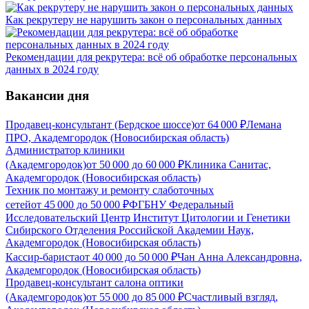
Как рекрутеру не нарушить закон о персональных данных
Рекомендации для рекрутера: всё об обработке персональных
данных в 2024 году
Вакансии дня
Продавец-консультант (Бердское шоссе)
от
64 000
₽
Лемана
ПРО, Академгородок (Новосибирская область)
Администратор клиники
(Академгородок)
от
50 000
до
60 000
₽
Клиника Санитас,
Академгородок (Новосибирская область)
Техник по монтажу и ремонту слаботочных
сетей
от
45 000
до
50 000
₽
ФГБНУ Федеральный
Исследовательский Центр Институт Цитологии и Генетики
Сибирского Отделения Российской Академии Наук,
Академгородок (Новосибирская область)
Кассир-бариста
от
40 000
до
50 000
₽
Чан Анна Александровна,
Академгородок (Новосибирская область)
Продавец-консультант салона оптики
(Академгородок)
от
55 000
до
85 000
₽
Счастливый взгляд,