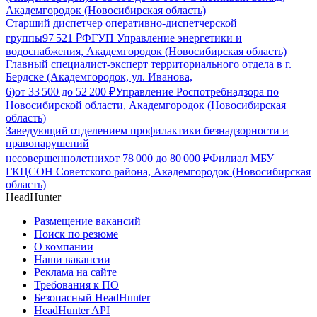
Академгородок (Новосибирская область)
Старший диспетчер оперативно-диспетчерской
группы
97 521
₽
ФГУП Управление энергетики и
водоснабжения, Академгородок (Новосибирская область)
Главный специалист-эксперт территориального отдела в г.
Бердске (Академгородок, ул. Иванова,
6)
от
33 500
до
52 200
₽
Управление Роспотребнадзора по
Новосибирской области, Академгородок (Новосибирская
область)
Заведующий отделением профилактики безнадзорности и
правонарушений
несовершеннолетних
от
78 000
до
80 000
₽
Филиал МБУ
ГКЦСОН Советского района, Академгородок (Новосибирская
область)
HeadHunter
Размещение вакансий
Поиск по резюме
О компании
Наши вакансии
Реклама на сайте
Требования к ПО
Безопасный HeadHunter
HeadHunter API