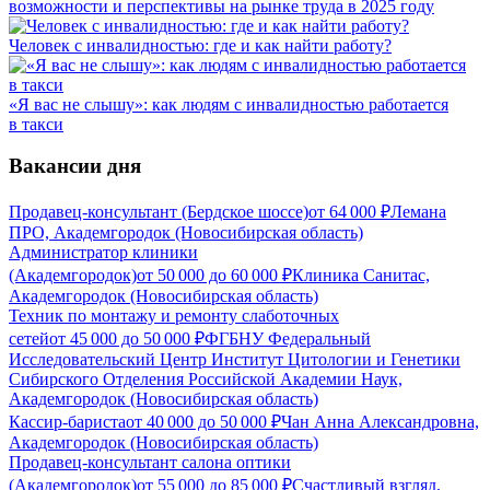
возможности и перспективы на рынке труда в 2025 году
Человек с инвалидностью: где и как найти работу?
«Я вас не слышу»: как людям с инвалидностью работается
в такси
Вакансии дня
Продавец-консультант (Бердское шоссе)
от
64 000
₽
Лемана
ПРО, Академгородок (Новосибирская область)
Администратор клиники
(Академгородок)
от
50 000
до
60 000
₽
Клиника Санитас,
Академгородок (Новосибирская область)
Техник по монтажу и ремонту слаботочных
сетей
от
45 000
до
50 000
₽
ФГБНУ Федеральный
Исследовательский Центр Институт Цитологии и Генетики
Сибирского Отделения Российской Академии Наук,
Академгородок (Новосибирская область)
Кассир-бариста
от
40 000
до
50 000
₽
Чан Анна Александровна,
Академгородок (Новосибирская область)
Продавец-консультант салона оптики
(Академгородок)
от
55 000
до
85 000
₽
Счастливый взгляд,