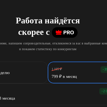
Работа найдётся
скорее
c
юме, напишем сопроводительные, откликнемся за вас в выбранные ко
и покажем статистику по конкурентам
1 195
₽
−3
еделю
799
₽
в месяц
−2 
3 месяца