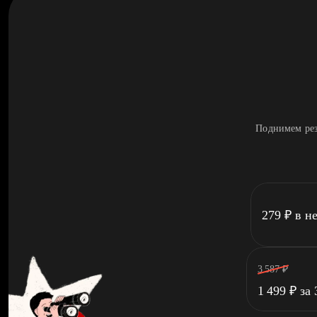
Поднимем рез
279
₽
в н
3 587
₽
1 499
₽
за 