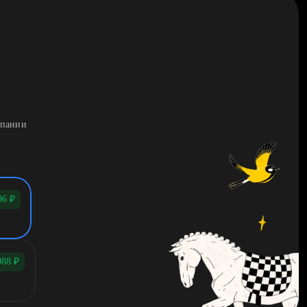
мпании
96
₽
088
₽