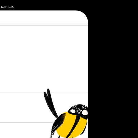
ткликах