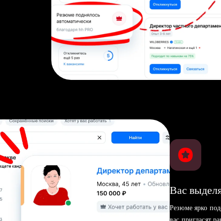
Вас выделя
Резюме ярко под
вас пригласят р